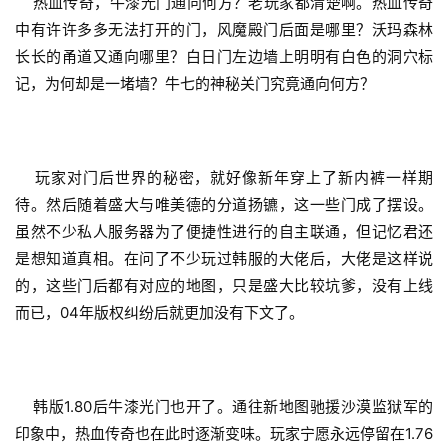
    热血传奇，牛漆光门通向何方？老玩家都清楚啊。热血传奇
中有许许多多无法打开的门，风魔殿门后面是哪里？沃玛森林
长长的甬道又通向哪里？白日门左边墙上明明有白色的洞穴标
记，为何却是一堵墙？牛七的神秘关门究竟通向何方？
    玩家对门后世界的秘密，就好像新年穿上了新内裤一样期
待。然后随着盛大与唯美德的分道扬镳，这一些门成了摆设。
虽然不少私人服务器为了便捷性进行的自主联通，但记忆君还
是想知道真相。在问了不少玩过韩服的大佬后，大佬是这样说
的，这些门后都有对应的地图，只是盛大比较坑爹，没有上线
而已，04年版权纠纷后就更加没有下文了。
    韩版1.80后牛漆光门也开了。通往新地图驰援沙漠监狱军的
印象中，热血传奇也在此时逐渐变味。玩家宁愿永远停留在1.76