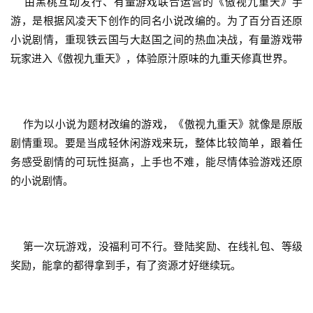
    由黑桃互动发行、有量游戏联合运营的《傲视九重天》手
游，是根据风凌天下创作的同名小说改编的。为了百分百还原
小说剧情，重现铁云国与大赵国之间的热血决战，有量游戏带
玩家进入《傲视九重天》，体验原汁原味的九重天修真世界。
    作为以小说为题材改编的游戏，《傲视九重天》就像是原版
剧情重现。要是当成轻休闲游戏来玩，整体比较简单，跟着任
务感受剧情的可玩性挺高，上手也不难，能尽情体验游戏还原
的小说剧情。
    第一次玩游戏，没福利可不行。登陆奖励、在线礼包、等级
奖励，能拿的都得拿到手，有了资源才好继续玩。