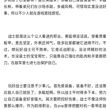
长枪，带着弟兄们在沙场杀敌，多威风啊，可惜现实里没这好
事，所以不少人就在游戏里找感觉。
    战士就是这么个让人着迷的职业，勇猛得没话说，穿着厚重
板甲，意志坚定，外表还帅气，很多玩家都被它迷得不行。不
过，想玩好战士可不简单。它是近战职业，没法师精妙的法
术，也没道士的宝宝帮忙，只能靠自己强壮的肌肉和手里那把
刀，在敌军里七进七出保护自己。
    玩好战士要注意不少事儿。首先是装备，装备不好，还没靠
近敌人自己就挂了，多尴尬啊。所以战士平时得多下本，努力
让自己装备变好变强大。其次要把控好伤害，战士不像法师伤
害那么爆炸，作为前排职业，在pvp里得把握时机一套带走敌